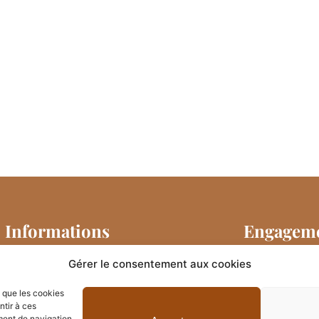
Informations
Engageme
Mentions légales
Gérer le consentement aux cookies
Ce site w
émettre l
Politique de confidentialité
s que les cookies
ntir à ces
Pour conn
ment de navigation