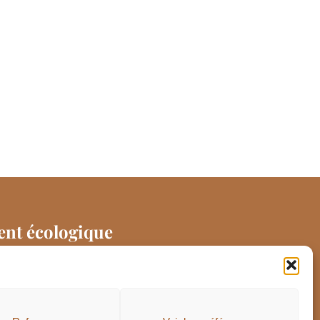
nt écologique
eb a été conçu de manière à
e moins de C02 possible
aitre l'empreinte carbone