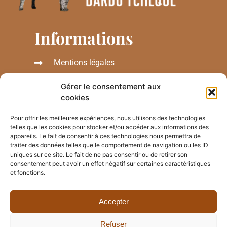
Informations
Mentions légales
Politique de confidentialité
Gérer le consentement aux
cookies
F
T
I
a
w
n
Pour offrir les meilleures expériences, nous utilisons des technologies
c
i
s
telles que les cookies pour stocker et/ou accéder aux informations des
e
t
t
appareils. Le fait de consentir à ces technologies nous permettra de
Engagement écologique
b
t
a
traiter des données telles que le comportement de navigation ou les ID
o
e
g
uniques sur ce site. Le fait de ne pas consentir ou de retirer son
o
r
r
consentement peut avoir un effet négatif sur certaines caractéristiques
k
a
et fonctions.
Ce site web a été conçu de manière à émettre le
m
moins de C02 possible
Accepter
Pour connaitre l'empreinte carbone
de ce site, cliquez ici
Refuser