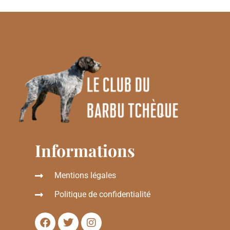
Informations
Mentions légales
Politique de confidentialité
F
T
I
a
w
n