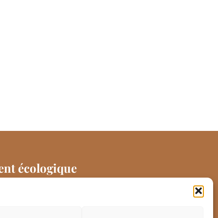
nt écologique
eb a été conçu de manière à
e moins de C02 possible