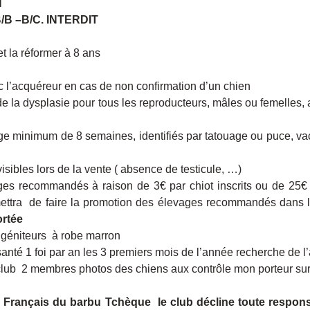
N
B –B/C. INTERDIT
et la réformer à 8 ans
c l’acquéreur en cas de non confirmation d’un chien
a dysplasie pour tous les reproducteurs, mâles ou femelles, au
ge minimum de 8 semaines, identifiés par tatouage ou puce, vac
isibles lors de la vente ( absence de testicule, …)
es recommandés à raison de 3€ par chiot inscrits ou de 25€ pa
rmettra de faire la promotion des élevages recommandés dans l
ortée
 géniteurs à robe marron
anté 1 foi par an les 3 premiers mois de l’année recherche de l
club 2 membres photos des chiens aux contrôle mon porteur sur l
b
Français
du barbu
Tchèque
le
club décline toute responsa