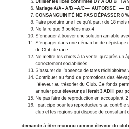
Utiliser les lices confirmée DY A OU B TA
Mariage A/A– A/B
–A/C
— AUTORISE
— B/
CONSANGUINITÉ NE PAS DÉPASSER 8 %
Faire produire une lice qu’à partir de 18 mois 
Ne faire que 3 portées max 4
S’engager à trouver une solution amiable ave
S’engager dans une démarche de dépistage de l
du Club de race
Ne mettre les chiots à la vente qu’après un â
correctement sociabilisés
S’assurer de l’absence de tares rédhibitoires v
Contribuer au fond de promotions des élevag
l’éleveur au trésorier du Club. Ce fonds pe
annuler pour
éleveur qui ferait 3 ADH
par
p
Ne pas faire de reproduction en accouplant 2
participe pour les reproducteurs au contrôle s
club et les régions qui dispose de consultant 
demande
à être reconnu comme éleveur du clu