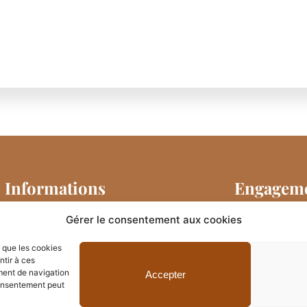
Informations
Engageme
Mentions légales
Gérer le consentement aux cookies
Ce site w
émettre l
Politique de confidentialité
s que les cookies
ntir à ces
Pour conn
F
T
I
ment de navigation
Accepter
a
w
n
 consentement peut
de ce site,
c
i
s