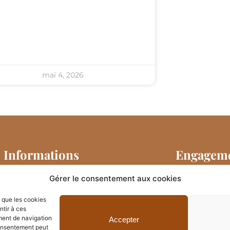
mai 4, 2026
Informations
Engageme
Mentions légales
Gérer le consentement aux cookies
Ce site w
émettre l
Politique de confidentialité
s que les cookies
ntir à ces
Pour conn
F
T
I
ment de navigation
Accepter
a
w
n
 consentement peut
de ce site,