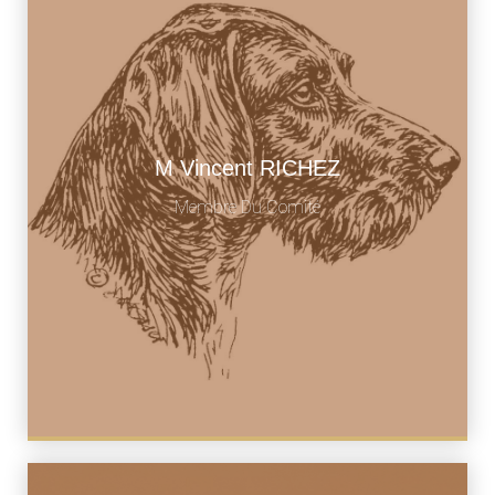
M Vincent RICHEZ
vincent-richez@orange.fr
Membre Du Comité