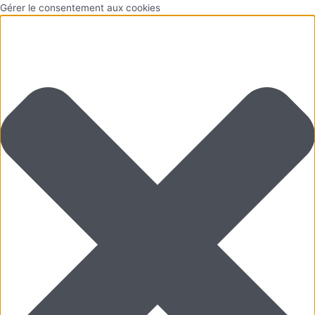
Aller
Marketing
Fonctionnel
Statistiques
Préférences
Gérer le consentement aux cookies
au
contenu